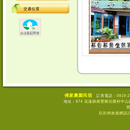
交通位置
傅家農園民宿
訂房電話：
0919-
地址：
974
花蓮縣壽豐鄉光榮村中山路
趴趴狗旅遊網設